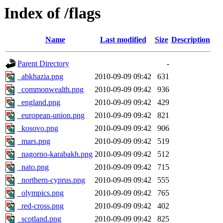
Index of /flags
Name
Last modified
Size
Description
Parent Directory
-
_abkhazia.png
2010-09-09 09:42
631
_commonwealth.png
2010-09-09 09:42
936
_england.png
2010-09-09 09:42
429
_european-union.png
2010-09-09 09:42
821
_kosovo.png
2010-09-09 09:42
906
_mars.png
2010-09-09 09:42
519
_nagorno-karabakh.png
2010-09-09 09:42
512
_nato.png
2010-09-09 09:42
715
_northern-cyprus.png
2010-09-09 09:42
555
_olympics.png
2010-09-09 09:42
765
_red-cross.png
2010-09-09 09:42
402
_scotland.png
2010-09-09 09:42
825